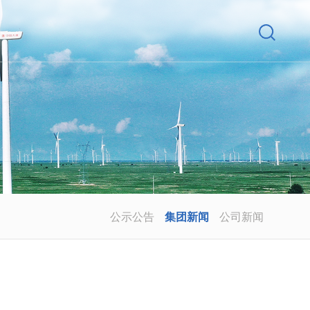
公示公告
集团新闻
公司新闻