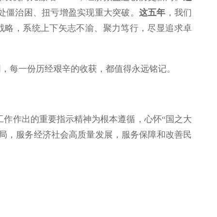
处僵治困、扭亏增盈实现重大突破。
这五年
，我们
牌战略，系统上下矢志不渝、聚力笃行，尽显追求卓
间，每一份历经艰辛的收获，都值得永远铭记。
工作作出的重要指示精神为根本遵循，心怀“国之大
大局，服务经济社会高质量发展，服务保障和改善民