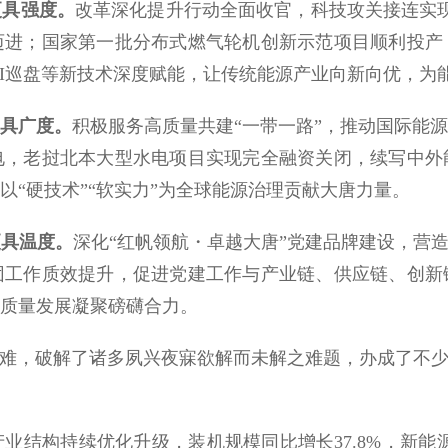
更具强度。
改革深化提升行动全面收官，科技攻关接连实现
迈进；国家第一批分布式燃气轮机创新示范项目顺利投产
AI巡盘等新技术深度赋能，让传统能源产业向新向优，为
具广度。
积极服务高质量共建“一带一路”，推动国际能
电，老挝北本大型水电项目实现完全融资关闭，续写中外
“硬技术”“软实力”为全球能源治理贡献大唐力量。
更具温度。
深化“红帆领航・卓越大唐”党建品牌建设，营
团工作质效提升，促进党建工作与产业链、供应链、创新
质量发展凝聚磅礴合力。
克难，破解了诸多夙兴夜寐欲解而未解之难题，办成了不少
业结构持续优化升级，装机规模同比增长37.8%，新能