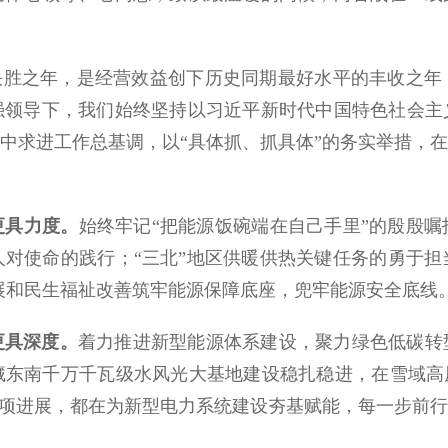
官的决胜之年，是经营效益创下历史同期最好水平的丰收之
强领导下，我们始终坚持以习近平新时代中国特色社会主
中求进工作总基调，以“具体抓、抓具体”的务实举措，
更具力度。
始终牢记“把能源饭碗端在自己手里”的殷殷
对使命的践行；“三北”地区供暖供热关键任务的勇于
展和民生福祉改善筑牢能源保障底座，兜牢能源安全底线
更具深度。
着力推进新型能源体系建设，聚力绿色低碳转
东南千万千瓦级水风光大基地建设稳扎稳进，在雪域高
一项进展，都在为新型电力系统建设夯基赋能，每一步前