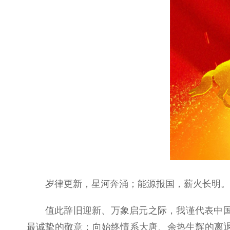
岁律更新，星河奔涌；能源报国，薪火长明。
值此辞旧迎新、万象启元之际，我谨代表中
最诚挚的敬意；向始终情系大唐、余热生辉的离