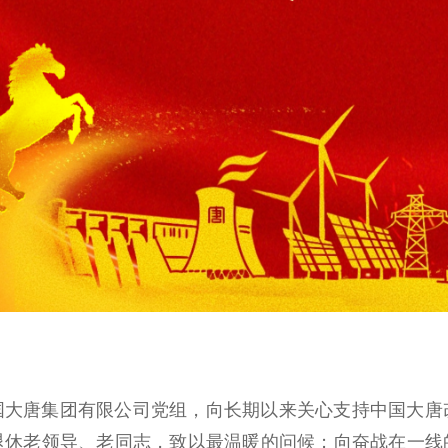
国大唐集团有限公司党组，向长期以来关心支持中国大唐
退休老领导、老同志，致以最温暖的问候；向奋战在一线