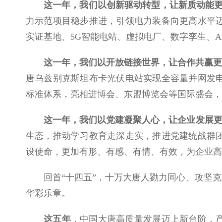
这一年，我们以创新驱动转型，让新质动能
力示范项目稳步推进，引领电力装备向更高水平
实证基地、5G智能电站、虚拟电厂、数字孪生、
这一年，我们以开放链接世界，让合作共赢更
唐乌兹别克斯坦布卡光伏电站实现全容量并网发
标准体系，亮相进博会、东盟博览会等国际盛会，以
这一年，我们以党建凝聚人心，让企业发展
生态，推动学习教育走深走实，推进党建统战群
设使命，更加有形、有感、有情、有效，为企业高
回首“十四五”，十万大唐人勠力同心、攻坚
华彩乐章。
这五年
，中国大唐高质量发展迈上新台阶，产