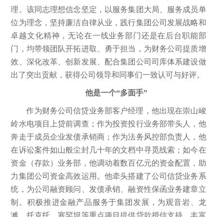
理。该同志理想信念坚定，以服务集团大局、服务成员单
位为理念，坚持廉洁自律从业，践行集团公司发展战略和
卓越文化精神，无论在一线业务部门还是在后台职能部
门，均带领团队开拓进取、勇于担当，为财务公司提质增
效、深化改革、创新发展、配合集团公司司库体系建设做
出了突出贡献，获得公司领导和同事们一致认可与好评。
他是一个“多面手”
作为财务公司信贷业务部客户经理，他出现在崇山峻
岭水电项目上贷前调查；作为投资投行业务部带头人，他
奔走于成员企业发债承销商；作为法务风控部负责人，他
在诉讼案件如山般尘封几十年的文档中寻觅线索；如今在
资金（存款）业务部，他调动着数百亿元的资金配置，助
力集团公司资金高效运用。他牵头搭建了公司信贷业务系
统，为公司融资顾问、发债承销、融资性保函业务建章立
制。积极推进金融产品服务于集团发展，为观音岩、龙
滩、托克托、塞罕坝等重点项目提供贷款授信支持。丰富