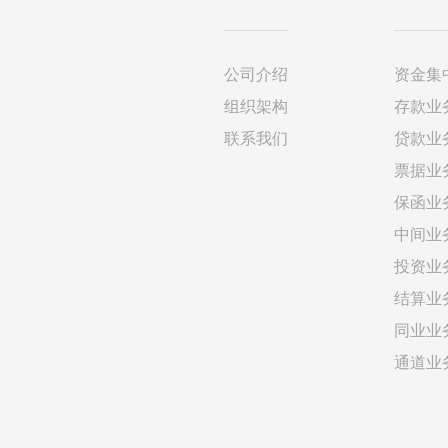
公司介绍
资金集
组织架构
存款业
联系我们
贷款业
票据业
保函业
中间业
投资业
结算业
同业业
通道业